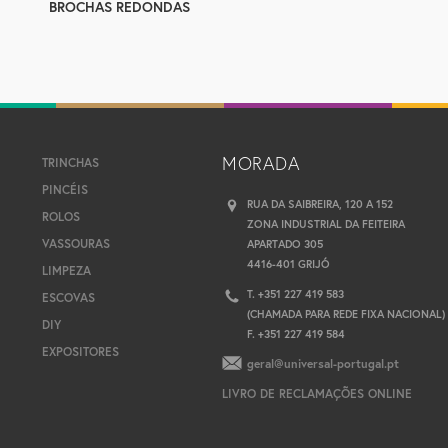
BROCHAS REDONDAS
MORADA
TRINCHAS
PINCÉIS
RUA DA SAIBREIRA, 120 A 152
ROLOS
ZONA INDUSTRIAL DA FEITEIRA
VASSOURAS
APARTADO 305
4416-401 GRIJÓ
LIMPEZA
T. +351 227 419 583
ESCOVAS
(CHAMADA PARA REDE FIXA NACIONAL)
DIY
F. +351 227 419 584
EXPOSITORES
geral@universal-portugal.pt
LIVRO DE RECLAMAÇÕES ONLINE