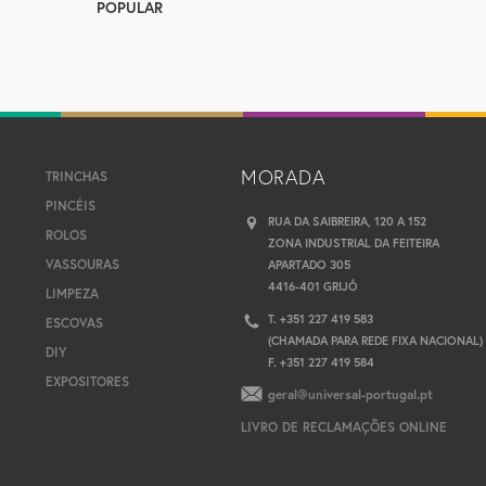
POPULAR
MORADA
TRINCHAS
PINCÉIS
RUA DA SAIBREIRA, 120 A 152
ROLOS
ZONA INDUSTRIAL DA FEITEIRA
VASSOURAS
APARTADO 305
4416-401 GRIJÓ
LIMPEZA
T. +351 227 419 583
ESCOVAS
(CHAMADA PARA REDE FIXA NACIONAL)
DIY
F. +351 227 419 584
EXPOSITORES
geral@universal-portugal.pt
LIVRO DE RECLAMAÇÕES ONLINE