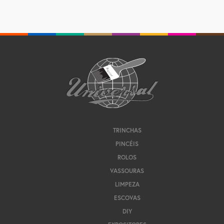
TRINCHAS
PINCÉIS
ROLOS
VASSOURAS
LIMPEZA
ESCOVAS
DIY