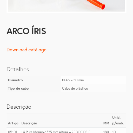
ARCO ÍRIS
Download catálogo
Detalhes
Diametro
Ø 45 – 50 mm
Tipo de cabo
Cabo de plástico
Descrição
Unid.
Artigo
Descrição
MM
p/emb.
05101
Lã Pura Merino c/25 mm altura – REBOCOS E
180
10