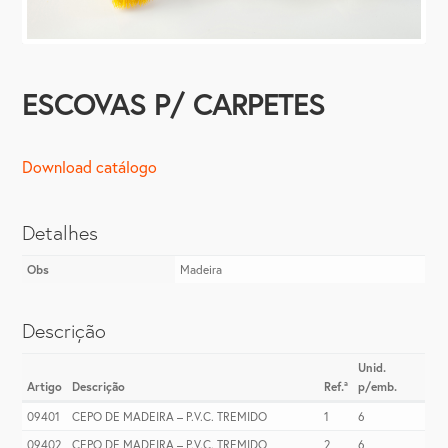
ESCOVAS P/ CARPETES
Download catálogo
Detalhes
Obs
Madeira
Descrição
Unid.
Artigo
Descrição
Ref.ª
p/emb.
09401
CEPO DE MADEIRA – P.V.C. TREMIDO
1
6
09402
CEPO DE MADEIRA – P.V.C. TREMIDO
2
6