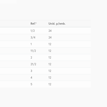
Ref.ª
Unid. p/emb.
1/2
24
3/4
24
1
12
11/2
12
2
12
21/2
12
3
12
4
12
5
12