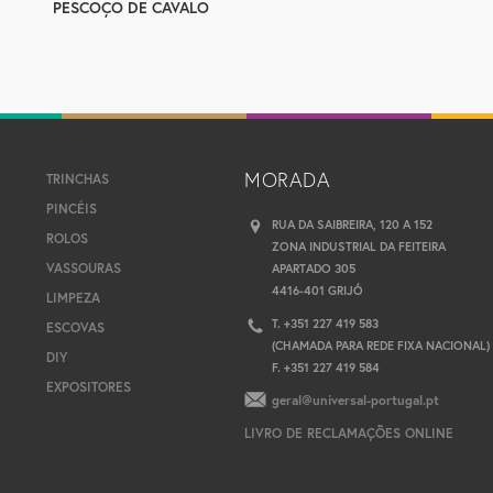
PESCOÇO DE CAVALO
MORADA
TRINCHAS
PINCÉIS
RUA DA SAIBREIRA, 120 A 152
ROLOS
ZONA INDUSTRIAL DA FEITEIRA
VASSOURAS
APARTADO 305
4416-401 GRIJÓ
LIMPEZA
T. +351 227 419 583
ESCOVAS
(CHAMADA PARA REDE FIXA NACIONAL)
DIY
F. +351 227 419 584
EXPOSITORES
geral@universal-portugal.pt
LIVRO DE RECLAMAÇÕES ONLINE